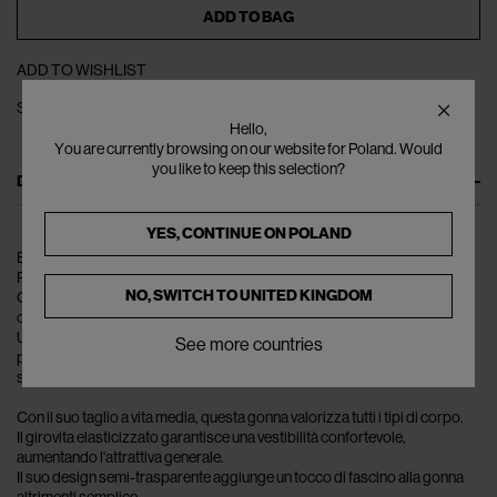
ADD TO BAG
ADD TO WISHLIST
SHARE
Hello,
You are currently browsing on our website for Poland. Would
you like to keep this selection?
DESCRIPTION
YES, CONTINUE ON
POLAND
Entra nel mondo dell'alta moda con la gonna lunga in maglia di JEAN
PAUL GAULTIER.
NO, SWITCH TO
UNITED KINGDOM
Questo capo chic è un perfetto testimonianza del talento del brand per
creare abbigliamento elegante e sofisticato.
Un connubio di comfort ed eleganza, questa gonna lunga è progettata
See more countries
per creare una silhouette mozzafiato che trascende le tendenze
stagionali.
Con il suo taglio a vita media, questa gonna valorizza tutti i tipi di corpo.
Il girovita elasticizzato garantisce una vestibilità confortevole,
aumentando l'attrattiva generale.
Il suo design semi-trasparente aggiunge un tocco di fascino alla gonna
altrimenti semplice.