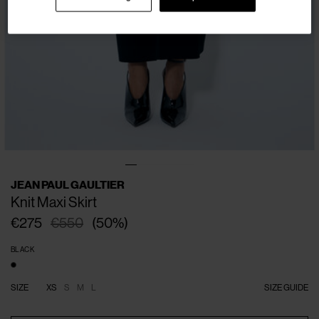
JEAN PAUL GAULTIER
Knit Maxi Skirt
€275
€550
(
50
%
)
BLACK
SIZE
XS
S
M
L
SIZE GUIDE