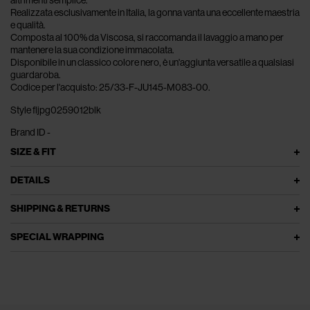
Realizzata esclusivamente in Italia, la gonna vanta una eccellente maestria
e qualità.
Composta al 100% da Viscosa, si raccomanda il lavaggio a mano per
mantenere la sua condizione immacolata.
Disponibile in un classico colore nero, è un'aggiunta versatile a qualsiasi
guardaroba.
Codice per l'acquisto: 25/33-F-JU145-M083-00.
Style fljpg0259012blk
Brand ID -
SIZE & FIT
DETAILS
SHIPPING & RETURNS
SPECIAL WRAPPING