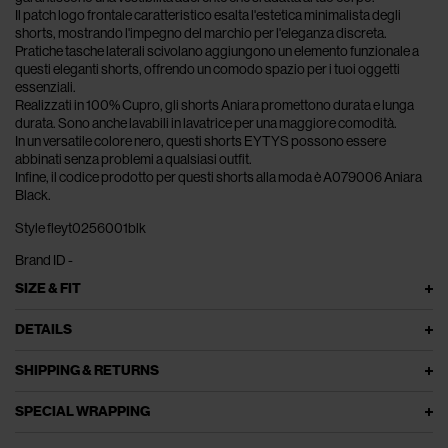
Il patch logo frontale caratteristico esalta l'estetica minimalista degli
shorts, mostrando l'impegno del marchio per l'eleganza discreta.
Pratiche tasche laterali scivolano aggiungono un elemento funzionale a
questi eleganti shorts, offrendo un comodo spazio per i tuoi oggetti
essenziali.
Realizzati in 100% Cupro, gli shorts Aniara promettono durata e lunga
durata. Sono anche lavabili in lavatrice per una maggiore comodità.
In un versatile colore nero, questi shorts EYTYS possono essere
abbinati senza problemi a qualsiasi outfit.
Infine, il codice prodotto per questi shorts alla moda è A079006 Aniara
Black.
Style fleyt0256001blk
Brand ID -
SIZE & FIT
DETAILS
SHIPPING & RETURNS
SPECIAL WRAPPING