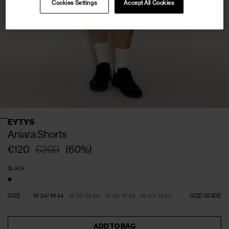
Cookies Settings
Accept All Cookies
EYTYS
Aniara Shorts
€120
€300
(
60
%
)
BLACK
SIZE
W 34/ M 44
W 36/ M 46
W 38/ M 48
W 40/ M 50
SIZE GUIDE
ADD TO BAG