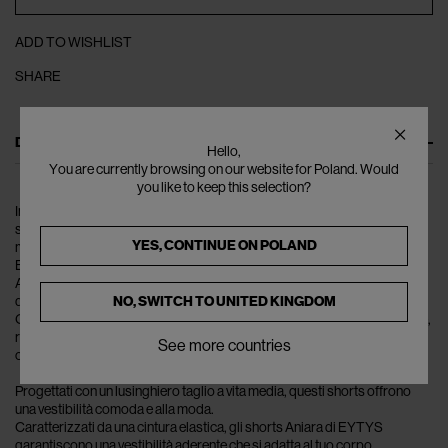
ADD TO WISHLIST
SHARE
DESCRIPTION
Hello,
You are currently browsing on our website for Poland. Would
you like to keep this selection?
Immergiti nella semplice eleganza degli shorts Aniara di EYTYS. Questi
shorts dallo stile senza sforzo incarnano perfettamente il talento del
YES, CONTINUE ON
POLAND
marchio per la moda minimalista.
EYTYS, rinomato per i suoi design contemporanei, presenta gli shorts
Aniara, un pezzo essenziale che aggiunge un tocco di modernità a
NO, SWITCH TO
UNITED KINGDOM
qualsiasi guardaroba.
Questi shorts, con il loro design elegante e il discreto patch logo frontale,
riflettono l'impegno di EYTYS per una moda funzionale che non
See more countries
compromette lo stile.
Progettati con un lusinghiero taglio a vita media, questi shorts offrono
una vestibilità comoda e alla moda.
Caratterizzati da una cintura elastica, gli shorts Aniara di EYTYS
garantiscono una vestibilità aderente che si adatta al tuo corpo.