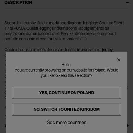
DESCRIPTION
Scopri l'ultima novità nella moda sportiva con i leggings Couture Sport
T7 di PUMA. Questi leggings ridefiniscono l'abbigliamento da
prestazione con un tocco di stile. Realizzati con precisione, sono il
perfetto connubio di comfort, stile e sostenibilità.
Costruiti con una miscela tecnica di tessuti in una trama di jersey
elasticizzato, che offre sia durabilità che flessibilità.
Potenziati con pannelli laterali in rete, per una migliore traspirabilità.
Hello,
Presentano una stampa del logo su tutta la superficie che aggiunge un
You are currently browsing on our website for Poland. Would
tocco chic al tuo guardaroba da allenamento.
you like to keep this selection?
Composti dal 77% di poliestere riciclato e dal 23% di elastan, questi
leggings non sono solo alla moda, ma anche ecologici.
Disponibili in un versatile colore nero, l'aggiunta perfetta a qualsiasi outfit
da fitness.
YES, CONTINUE ON
POLAND
Codice prodotto: 536992 51, la tua garanzia di autentica qualità PUMA.
Style flpum0250005blk
NO, SWITCH TO
UNITED KINGDOM
Brand ID -
See more countries
SIZE & FIT