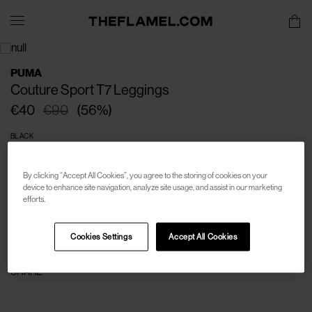
PUMA
Couture Sport T7 Leggings
€40
€90
(
56
%
)
BLACK
SIZE
XS
S
M
SIZE GUIDE
By clicking “Accept All Cookies”, you agree to the storing of cookies on your
device to enhance site navigation, analyze site usage, and assist in our marketing
efforts.
ADD TO BAG
Cookies Settings
Accept All Cookies
ADD TO WISHLIST
SHARE