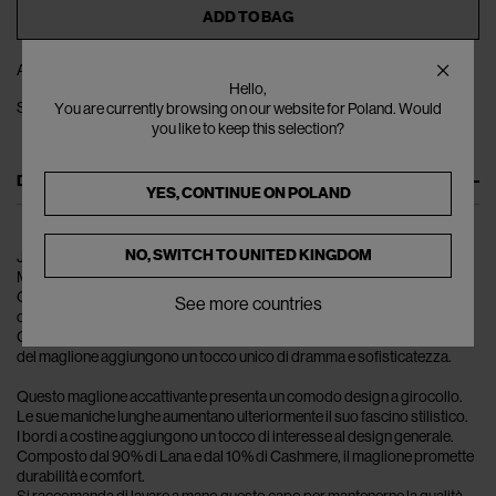
ADD TO BAG
ADD TO WISHLIST
Hello,
SHARE
You are currently browsing on our website for Poland. Would
you like to keep this selection?
DESCRIPTION
YES, CONTINUE ON
POLAND
NO, SWITCH TO
UNITED KINGDOM
JW ANDERSON ridefinisce l'eleganza moderna con il loro splendido
Maglione con Maniche a Sbuffo.
Questo capo spicco unisce la sartoria classica al design
See more countries
contemporaneo, creando un'affermazione di moda senza tempo.
Composto da un lussuoso mix di lana e cashmere, le maniche a sbuffo
del maglione aggiungono un tocco unico di dramma e sofisticatezza.
Questo maglione accattivante presenta un comodo design a girocollo.
Le sue maniche lunghe aumentano ulteriormente il suo fascino stilistico.
I bordi a costine aggiungono un tocco di interesse al design generale.
Composto dal 90% di Lana e dal 10% di Cashmere, il maglione promette
durabilità e comfort.
Si raccomanda di lavare a mano questo capo per mantenerne la qualità.