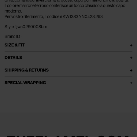
Il colore marrone terroso conferisce un tocco classico a questo capo
moderno.
Per vostro riferimento, il codice è KW1383 YN0423 293.
Style fljwa0260008brn
Brand ID -
SIZE & FIT
DETAILS
SHIPPING & RETURNS
SPECIAL WRAPPING