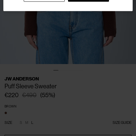
JW ANDERSON
Puff Sleeve Sweater
€220
€490
(
55
%
)
BROWN
SIZE
S
M
L
SIZE GUIDE