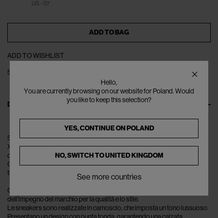
US - 07
ADD TO BAG
ADD TO WISHLIST
SHARE
Hello,
You are currently browsing on our website for Poland. Would
you like to keep this selection?
DESCRIPTION
YES, CONTINUE ON
POLAND
Senti la sensazione dello stile di strada con l'ultima offerta di ASICS HAY
X SKYHAND OG, le Skyhand OG Sneakers. Progettate per stupire,
NO, SWITCH TO
UNITED KINGDOM
queste sneakers incarnano una miscela di qualità, comfort e stile.
Creando un'estetica senza sforzo cool, le Skyhand OG Sneakers sono il
tuo prossimo must-have di moda.
See more countries
Con le loro caratteristiche uniche, si pongono come testimonianza
dell'impegno del marchio per la qualità e lo stile.
Le sneakers sono realizzate in camoscio, che imposta un tono lussuoso.
Presentano un design con punta tonda, garantendo una calzata