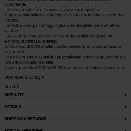
confortevole.
La chiusura con lacci offre una calzata sicura e regolabile.
Il logo ricamato sulla linguetta aggiunge un tocco di riconoscimento del
marchio.
La costruzione a pannelli aggiunge alla durata generale e all'attrattiva
estetica.
La suola in gomma a contrasto migliora la stabilità e aggiunge un
elemento di contrasto di design.
Costruite con il 100% di pelle, queste sneakers promettono un'usura di
lunga durata.
Le sneakers sono disponibili in un accattivante colore verde, perfetto per
fare una dichiarazione di stile.
Il codice prodotto è 1203A563-250, per un facile riferimento e acquisto.
Style flaha0158002grn
Brand ID -
SIZE & FIT
DETAILS
SHIPPING & RETURNS
SPECIAL WRAPPING