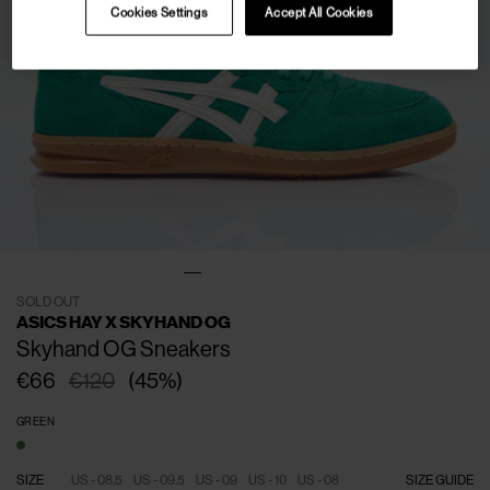
Cookies Settings
Accept All Cookies
SOLD OUT
ASICS HAY X SKYHAND OG
Skyhand OG Sneakers
€66
€120
(
45
%
)
GREEN
SIZE
US - 08.5
US - 09.5
US - 09
US - 10
US - 08
SIZE GUIDE