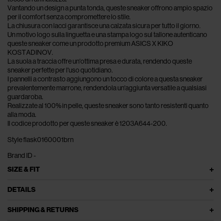
Vantando un design a punta tonda, queste sneaker offrono ampio spazio
per il comfort senza compromettere lo stile.
La chiusura con lacci garantisce una calzata sicura per tutto il giorno.
Un motivo logo sulla linguetta e una stampa logo sul tallone autenticano
queste sneaker come un prodotto premium ASICS X KIKO
KOSTADINOV.
La suola a traccia offre un'ottima presa e durata, rendendo queste
sneaker perfette per l'uso quotidiano.
I pannelli a contrasto aggiungono un tocco di colore a questa sneaker
prevalentemente marrone, rendendola un'aggiunta versatile a qualsiasi
guardaroba.
Realizzate al 100% in pelle, queste sneaker sono tanto resistenti quanto
alla moda.
Il codice prodotto per queste sneaker è 1203A644-200.
Style flask0160001brn
Brand ID -
SIZE & FIT
DETAILS
SHIPPING & RETURNS