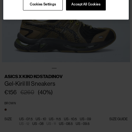
Cookies Settings
Accept All Cookies
ASICS X KIKO KOSTADINOV
Gel-Kiril III Sneakers
€156
€260
(
40
%
)
BROWN
SIZE
US - 07.5
US - 10
US - 11.5
US - 10.5
US - 09
SIZE GUIDE
US - 12
US - 08
US - 11
US - 08.5
US - 09.5