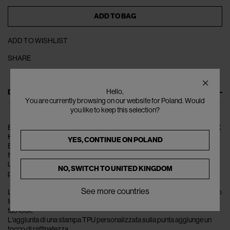
ADD TO BAG
ADD TO WISHLIST
SHARE
DESCRIPTION
Hello,
You are currently browsing on our website for Poland. Would
you like to keep this selection?
Entra nel mondo dell'abbigliamento sportivo di alta moda con le ASICS X
KIKO KOSTADINOV Gel-Kiril III Sneakers.
YES, CONTINUE ON
POLAND
Eleva il tuo gioco di sneaker con questa unica fusione di stile e
funzionalità, progettata per coloro che osano distinguersi.
Una brillante fusione di pattern topografici e stampe TPU personalizzate
NO, SWITCH TO
UNITED KINGDOM
porta una nuova prospettiva alla tua collezione di calzature.
See more countries
La costruzione superiore di queste sneaker presenta un distintivo motivo
topografico sul pannello laterale, conferendo un elemento di spigolo al
tuo look.
L'aggiunta di una stampa TPU personalizzata sulla punta aggiunge un
tocco di raffinatezza.