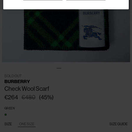
SOLD OUT
BURBERRY
Check Wool Scarf
€264
€480
(
45
%
)
GREEN
SIZE
ONE SIZE
SIZE GUIDE