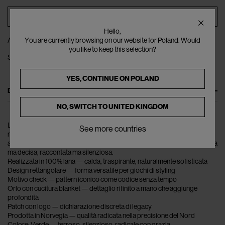
ADD TO BAG
Hello,
ADD TO WISHLIST
You are currently browsing on our website for Poland. Would
you like to keep this selection?
SHARE
YES, CONTINUE ON
POLAND
DESCRIPTION
NO, SWITCH TO
UNITED KINGDOM
La BURBERRY Check Wool Scarf in Verde è una frase tattile — scritta
See more countries
nel calore, rifinita nel pensiero. Il check qui non è moda; è una mappa di
appartenenza e identità britannica. La lana diventa narrazione — morbida
ma decisa, raccontata ma silenziosa.
Realizzata in 100% lana — calda, traspirante, naturalmente sofisticata
Design rettangolare — forma versatile per giochi di styling
Motivo check — pattern iconico come codice senza tempo
Orlo con cucitura blanket — dettaglio rifinito a mano che aggiunge
profondità
Patch con logo — dichiarazione discreta di legacy
Prodotta in Norvegia — qualità radicata nella precisione del Nord
Colore: Verde — terroso, silenzioso, radicale con grazia