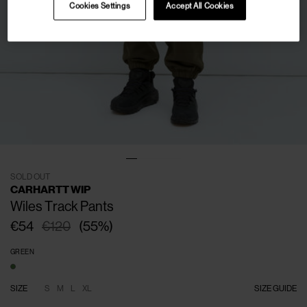
Cookies Settings
Accept All Cookies
SOLD OUT
CARHARTT WIP
Wiles Track Pants
€54
€120
(
55
%
)
GREEN
SIZE
S
M
L
XL
SIZE GUIDE