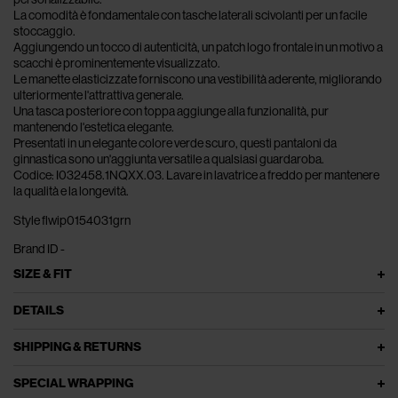
La comodità è fondamentale con tasche laterali scivolanti per un facile
stoccaggio.
Aggiungendo un tocco di autenticità, un patch logo frontale in un motivo a
scacchi è prominentemente visualizzato.
Le manette elasticizzate forniscono una vestibilità aderente, migliorando
ulteriormente l'attrattiva generale.
Una tasca posteriore con toppa aggiunge alla funzionalità, pur
mantenendo l'estetica elegante.
Presentati in un elegante colore verde scuro, questi pantaloni da
ginnastica sono un'aggiunta versatile a qualsiasi guardaroba.
Codice: I032458.1NQXX.03. Lavare in lavatrice a freddo per mantenere
la qualità e la longevità.
Style flwip0154031grn
Brand ID -
SIZE & FIT
DETAILS
SHIPPING & RETURNS
SPECIAL WRAPPING