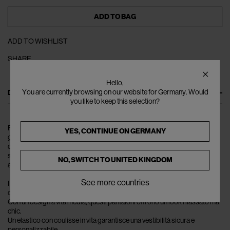
ADD TO BAG
ADD TO WISHLIST
SHARE
Hello,
DESCRIPTION
You are currently browsing on our website for Germany. Would
you like to keep this selection?
Fai un salto di stile con l'ultima offerta di CARHARTT WIP - i pantaloni da
YES, CONTINUE ON
GERMANY
ginnastica Wiles. Questi pantaloni sono progettati per fare una
dichiarazione, mescolando estetica da lavoro tradizionale con un vibe
streetwear contemporaneo. Comfort e stile sono al centro del design,
NO, SWITCH TO
UNITED KINGDOM
assicurando che tu sembri al meglio in qualsiasi occasione.
See more countries
I pantaloni da ginnastica Wiles sono realizzati con una miscela di 80%
cotone e 20% poliestere, garantendo comfort e durata.
Con un design a vita media, questi pantaloni offrono un look rilassato ma
chic.
Un elastico con coulisse in vita garantisce una vestibilità sicura e
personalizzabile.