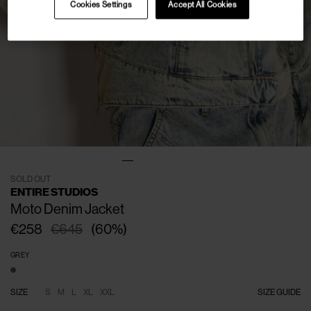
Cookies Settings
Accept All Cookies
SOLD OUT
ENTIRE STUDIOS
Moto Denim Jacket
€258
€645
(
60
%
)
GREY
SIZE
S
M
L
XL
XXL
SIZE GUIDE