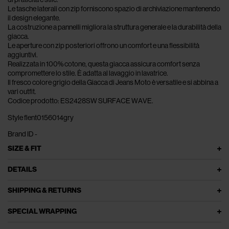
Le tasche laterali con zip forniscono spazio di archiviazione mantenendo
il design elegante.
La costruzione a pannelli migliora la struttura generale e la durabilità della
giacca.
Le aperture con zip posteriori offrono un comfort e una flessibilità
aggiuntivi.
Realizzata in 100% cotone, questa giacca assicura comfort senza
compromettere lo stile. È adatta al lavaggio in lavatrice.
Il fresco colore grigio della Giacca di Jeans Moto è versatile e si abbina a
vari outfit.
Codice prodotto: ES2428SW SURFACE WAVE.
Style flent0156014gry
Brand ID -
SIZE & FIT
DETAILS
SHIPPING & RETURNS
SPECIAL WRAPPING