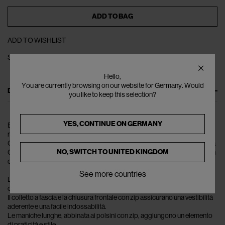
ADD TO BAG
ADD TO WISHLIST
SHARE
Hello,
You are currently browsing on our website for Germany. Would
DESCRIPTION
you like to keep this selection?
YES, CONTINUE ON
GERMANY
ENTIRE STUDIOS vi presenta la Giacca di Jeans Moto, un pezzo che
ridefinisce l'estetica audace dell'abbigliamento streetwear moderno.
Questa non è solo una giacca, è una dichiarazione di stile e autenticità. La
NO, SWITCH TO
UNITED KINGDOM
Giacca di Jeans Moto è l'incarnazione dell'impegno del marchio verso un
design innovativo e materiali di alta qualità.
See more countries
La giacca presenta una particolare finitura lavata con acido, che
conferisce un aspetto vintage ma contemporaneo.
Il colletto a fascia e la chiusura frontale con zip assicurano una vestibilità
aderente e una facile indossabilità.
Le maniche lunghe, abbinata ai polsini con zip, aggiungono un elemento
di praticità e stile.