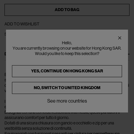
ADD TO BAG
ADD TO WISHLIST
SHARE
Hello,
You are currently browsing on our website for Hong Kong SAR.
DESCRIPTION
Would you like to keep this selection?
YES, CONTINUE ON
HONG KONG SAR
Entra nel mondo di ENTIRE STUDIOS, dove la moda incontra la
sofisticazione. Presentiamo i Father Suiting Pants, un capo senza tempo
disegnato con un tocco moderno. Questi pantaloni sono più che semplici
NO, SWITCH TO
UNITED KINGDOM
vestiti; sono una dichiarazione, un'espressione del tuo gusto raffinato.
See more countries
I Father Suiting Pants sono realizzati in un classico tessuto a righe,
emanando un'aria di eleganza e fascino.
Disegnati con una comoda vestibilità a vita media, questi pantaloni ti
assicurano comfort per tutto il giorno.
Dotati di una sicura chiusura con gancio e occhiello e zip per una
vestibilità senza soluzione di continuità.
Equipaggiati con funzionali passanti per cintura per permettere una