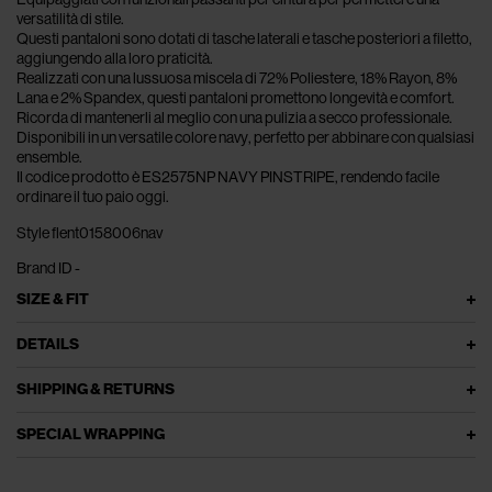
versatilità di stile.
Questi pantaloni sono dotati di tasche laterali e tasche posteriori a filetto,
aggiungendo alla loro praticità.
Realizzati con una lussuosa miscela di 72% Poliestere, 18% Rayon, 8%
Lana e 2% Spandex, questi pantaloni promettono longevità e comfort.
Ricorda di mantenerli al meglio con una pulizia a secco professionale.
Disponibili in un versatile colore navy, perfetto per abbinare con qualsiasi
ensemble.
Il codice prodotto è ES2575NP NAVY PINSTRIPE, rendendo facile
ordinare il tuo paio oggi.
Style flent0158006nav
Brand ID -
SIZE & FIT
DETAILS
SHIPPING & RETURNS
SPECIAL WRAPPING