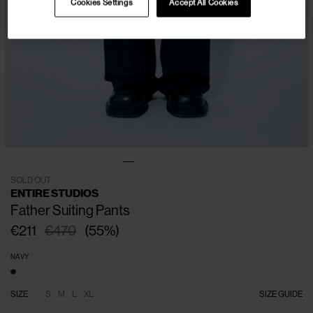
Cookies Settings
Accept All Cookies
SOLD OUT
ENTIRE STUDIOS
Father Suiting Pants
€211
€470
(
55
%
)
NAVY
SIZE
S
M
L
XL
SIZE GUIDE